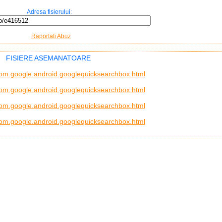
Adresa fisierului:
Raportati Abuz
FISIERE ASEMANATOARE
om.google.android.googlequicksearchbox.html
om.google.android.googlequicksearchbox.html
om.google.android.googlequicksearchbox.html
om.google.android.googlequicksearchbox.html