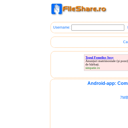
Username:
Cau
Topul Femeilor Sexy
Anunțuri matrimoniale (și poze)
de bărbați.
simpatie.ro
Android-app: Com
7MB 