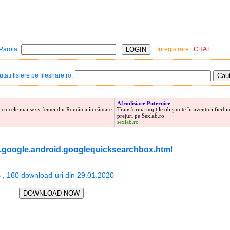
Parola:
Inregistrare
|
CHAT
tati fisiere pe fileshare.ro:
Afrodisiace Puternice
 cu cele mai sexy femei din România în căutare
Transformă nopțile obișnuite în aventuri fierbin
prețuri pe Sexlab.ro
sexlab.ro
.google.android.googlequicksearchbox.html
, 160 download-uri din 29.01.2020