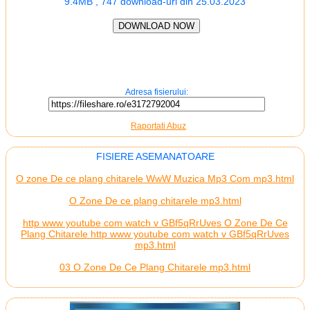
9.4MB , 747 download-uri din 25.03.2023
Adresa fisierului:
Raportati Abuz
FISIERE ASEMANATOARE
O zone De ce plang chitarele WwW Muzica Mp3 Com mp3.html
O Zone De ce plang chitarele mp3.html
http www youtube com watch v GBf5qRrUves O Zone De Ce
Plang Chitarele http www youtube com watch v GBf5qRrUves
mp3.html
03 O Zone De Ce Plang Chitarele mp3.html