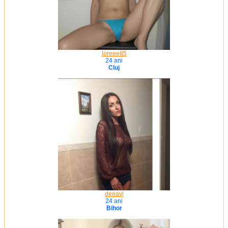
loreee85
24 ani
Cluj
deeavl
24 ani
Bihor