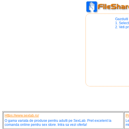
Gazduiti 
1. Select
2. Veti pr
Https://www.sexlab.ro/
Pr
O gama variata de produse pentru adulti pe SexLab. Pret excelent la
Le
comanda online pentru sex store. Intra sa vezi oferta!
mi