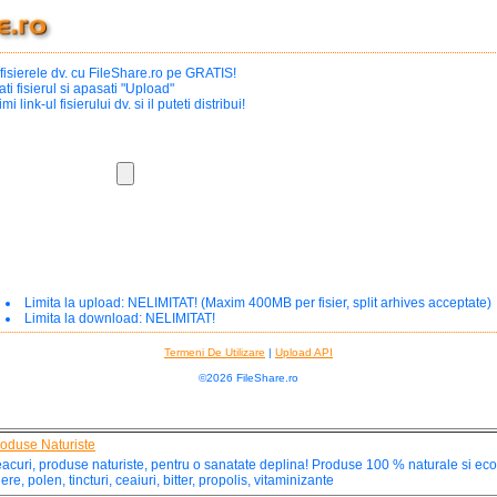
fisierele dv. cu FileShare.ro pe GRATIS!
ati fisierul si apasati "Upload"
imi link-ul fisierului dv. si il puteti distribui!
Limita la upload: NELIMITAT! (Maxim 400MB per fisier, split arhives acceptate)
Limita la download: NELIMITAT!
Termeni De Utilizare
|
Upload API
©2026 FileShare.ro
oduse Naturiste
acuri, produse naturiste, pentru o sanatate deplina! Produse 100 % naturale si eco
ere, polen, tincturi, ceaiuri, bitter, propolis, vitaminizante